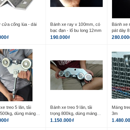
cửa cổng lùa - dài
Bánh xe ray v 100mm, có
Bánh xe 
bạc đạn - lổ bu long 12mm
pát dày
000₫
190.000₫
280.000
xe treo 5 lăn, tải
Bánh xe treo 9 lăn, tải
Máng tre
 500kg, dùng máng
trọng 800kg, dùng máng
3m
5mm
000₫
1.150.000₫
1.480.0