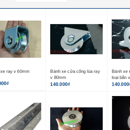
 xe ray v 60mm
Bánh xe cửa cổng lùa ray
Bánh xe 
v 80mm
loại bắn v
000₫
140.000₫
140.000