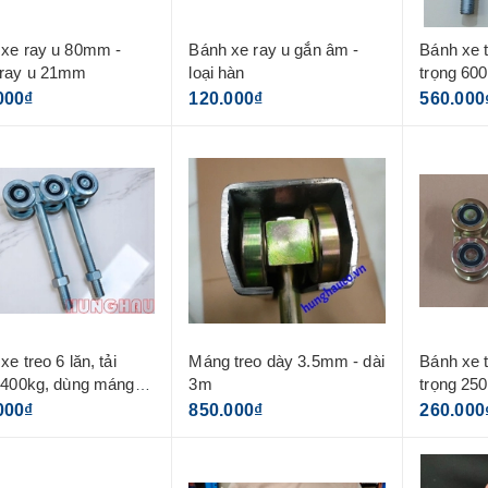
xe ray u 80mm -
Bánh xe ray u gắn âm -
Bánh xe tr
 ray u 21mm
loại hàn
trọng 60
3.5mm
000₫
120.000₫
560.000
xe treo 6 lăn, tải
Máng treo dày 3.5mm - dài
Bánh xe tr
 400kg, dùng máng
3m
trọng 25
m
3.5mm
000₫
850.000₫
260.000