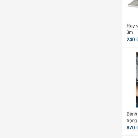
Ray v 
3m
240.
Bánh 
trọng
5mm
870.