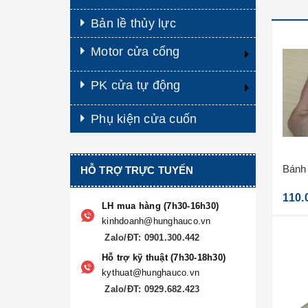
Bản lề thủy lực
Motor cửa cổng
PK cửa tự động
Phụ kiện cửa cuốn
Bánh
HỖ TRỢ TRỰC TUYẾN
110.
LH mua hàng (7h30-16h30)
kinhdoanh@hunghauco.vn
Zalo/ĐT: 0901.300.442
Hỗ trợ kỹ thuật (7h30-18h30)
kythuat@hunghauco.vn
Zalo/ĐT: 0929.682.423