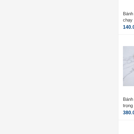
Bánh 
chạy
140.
Bánh 
trọng
3.5m
380.