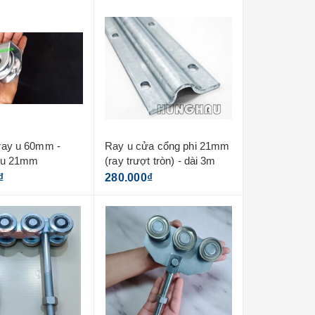
ray u 60mm -
Ray u cửa cổng phi 21mm
 u 21mm
(ray trượt tròn) - dài 3m
₫
280.000₫