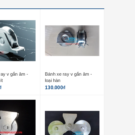
ray v gắn âm -
Bánh xe ray v gắn âm -
ít
loại hàn
₫
130.000₫