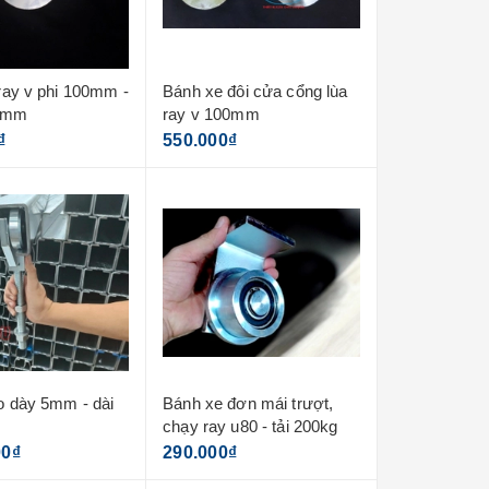
ray v phi 100mm -
Bánh xe đôi cửa cổng lùa
 8mm
ray v 100mm
₫
550.000₫
o dày 5mm - dài
Bánh xe đơn mái trượt,
chạy ray u80 - tải 200kg
00₫
290.000₫