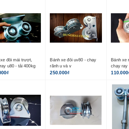
xe đôi mái trượt,
Bánh xe đôi uv80 - chạy
Bánh xe 
ray u80 - tải 400kg
rãnh u và v
chạy ray
000₫
250.000₫
110.000