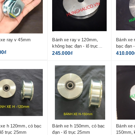
 xe ray v 45mm
Bánh xe ray v 120mm,
Bánh xe 
không bạc đạn - lổ trục
bạc đạn 
00₫
25mm
245.000₫
410.000
e h 120mm, có bạc
Bánh xe h 150mm, có bạc
Bánh xe 
ạn - lổ trục 25mm
đạn - lổ trục 25mm
150mm, k