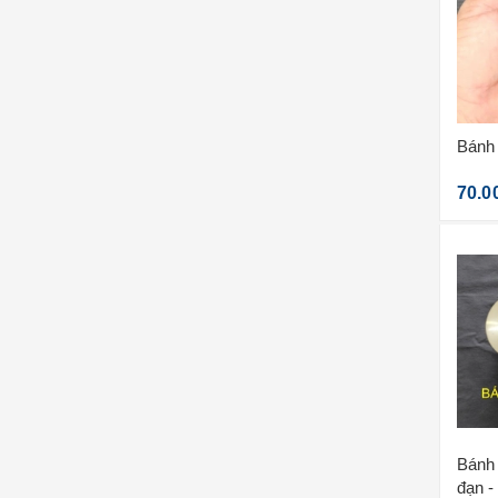
Bánh
70.0
Bánh x
đ