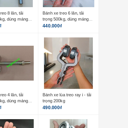
eo 8 lăn, tải
Bánh xe treo 6 lăn, tải
0kg, dùng máng
trọng 500kg, dùng máng
3.5mm
₫
440.000₫
eo 4 lăn, tải
Bánh xe lùa treo ray i - tải
0kg, dùng máng
trọng 200kg
₫
490.000₫