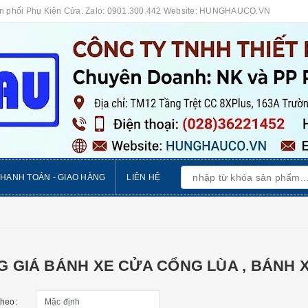
ân phối Phụ Kiện Cửa. Zalo: 0901.300.442 Website: HUNGHAUCO.VN
THANH TOÁN - GIAO HÀNG
LIÊN HỆ
 GIÁ BÁNH XE CỬA CỔNG LÙA , BÁNH 
theo: