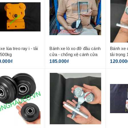
e lùa treo ray i - tải
Bánh xe lò xo đỡ đầu cánh
Bánh xe c
 500kg
cửa - chống xệ cánh cửa
tải trọng
0.000₫
185.000₫
120.000