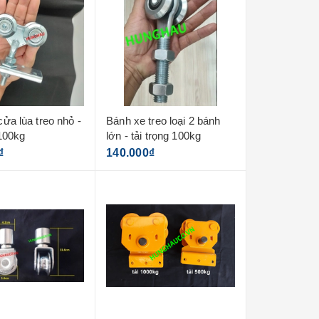
ửa lùa treo nhỏ -
Bánh xe treo loại 2 bánh
 100kg
lớn - tải trọng 100kg
₫
140.000₫