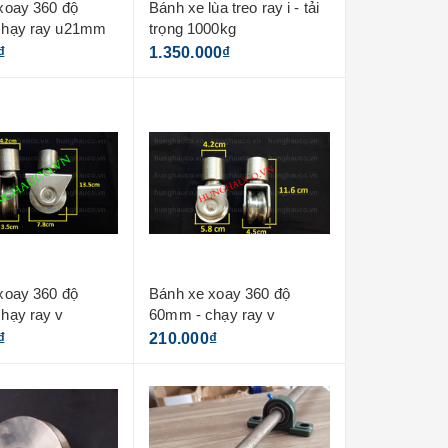
xoay 360 độ
Bánh xe lùa treo ray i - tải
chạy ray u21mm
trọng 1000kg
₫
1.350.000₫
xoay 360 độ
Bánh xe xoay 360 độ
hạy ray v
60mm - chạy ray v
₫
210.000₫