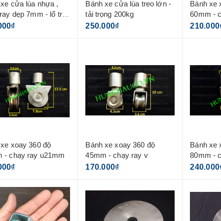
xe cửa lùa nhựa ,
Bánh xe cửa lùa treo lớn -
Bánh xe 
ray dẹp 7mm - lổ trục
tải trọng 200kg
60mm - 
m
000₫
250.000₫
210.000
xe xoay 360 độ
Bánh xe xoay 360 độ
Bánh xe 
 - chạy ray u21mm
45mm - chạy ray v
80mm - c
000₫
170.000₫
240.000