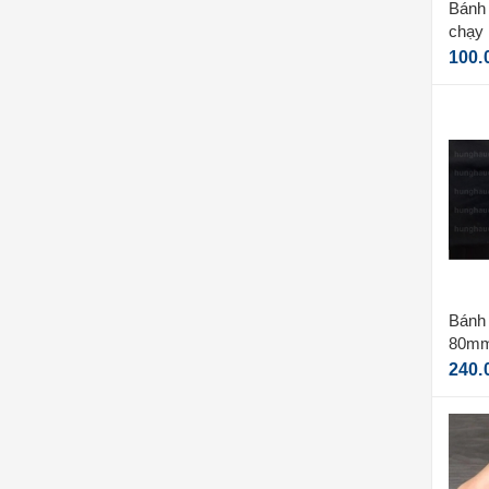
Bánh 
chạy 
14m
100.
Bánh 
80mm
240.