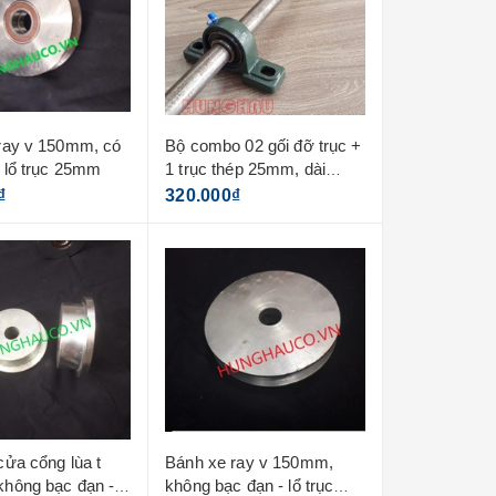
ray v 150mm, có
Bộ combo 02 gối đỡ trục +
- lổ trục 25mm
1 trục thép 25mm, dài
80cm
₫
320.000₫
cửa cổng lùa t
Bánh xe ray v 150mm,
hông bạc đạn -
không bạc đạn - lổ trục