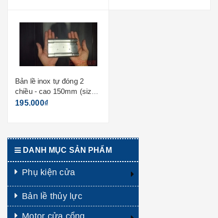
Bản lề inox tự đóng 2
chiều - cao 150mm (size
6 inch), dày 3mm
195.000₫
DANH MỤC SẢN PHẨM
Phụ kiện cửa
Bản lề thủy lực
Motor cửa cổng