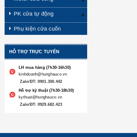
PK cửa tự động
Phụ kiện cửa cuốn
HỖ TRỢ TRỰC TUYẾN
LH mua hàng (7h30-16h30)
kinhdoanh@hunghauco.vn
Zalo/ĐT: 0901.300.442
Hỗ trợ kỹ thuật (7h30-18h30)
kythuat@hunghauco.vn
Zalo/ĐT: 0929.682.423