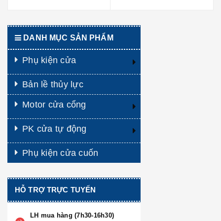
DANH MỤC SẢN PHẨM
Phụ kiện cửa
Bản lề thủy lực
Motor cửa cổng
PK cửa tự động
Phụ kiện cửa cuốn
HỖ TRỢ TRỰC TUYẾN
LH mua hàng (7h30-16h30)