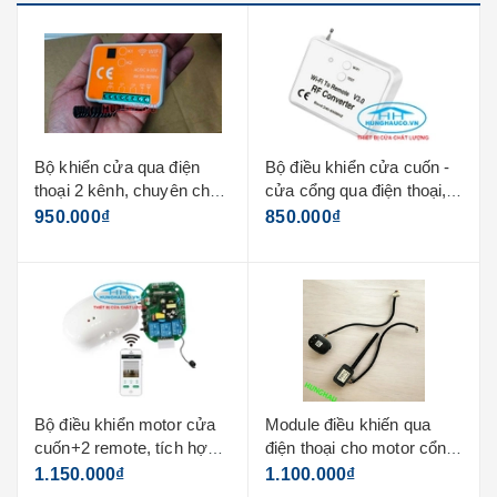
Bộ khiển cửa qua điện
Bộ điều khiển cửa cuốn -
thoại 2 kênh, chuyên cho
cửa cổng qua điện thoại,
motor cổng (dùng app
không cần đấu nối dây
950.000₫
850.000₫
tuya)
v3.0 ( app safemate)
Bộ điều khiển motor cửa
Module điều khiến qua
cuốn+2 remote, tích hợp
điện thoại cho motor cổng
điều khiển qua điện thoại
tmt đài loan
1.150.000₫
1.100.000₫
(app safemate)