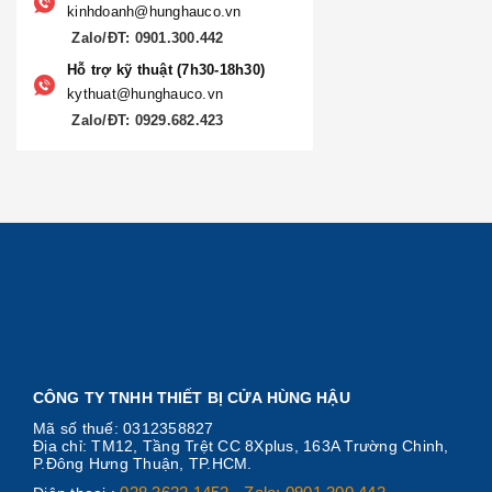
kinhdoanh@hunghauco.vn
Zalo/ĐT: 0901.300.442
Hỗ trợ kỹ thuật (7h30-18h30)
kythuat@hunghauco.vn
Zalo/ĐT: 0929.682.423
CÔNG TY TNHH THIẾT BỊ CỬA HÙNG HẬU
Mã số thuế: 0312358827
Địa chỉ: TM12, Tầng Trệt CC 8Xplus, 163A Trường Chinh,
P.Đông Hưng Thuận, TP.HCM.