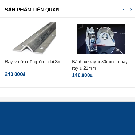
SẢN PHẨM LIÊN QUAN
Ray v cửa cổng lùa - dài 3m
Bánh xe ray u 80mm - chạy
ray u 21mm
240.000₫
140.000₫