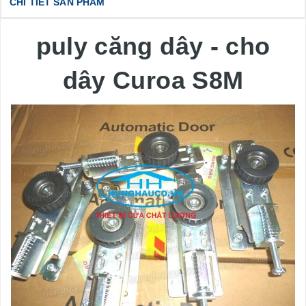
CHI TIẾT SẢN PHẨM
puly căng dây - cho
dây Curoa S8M