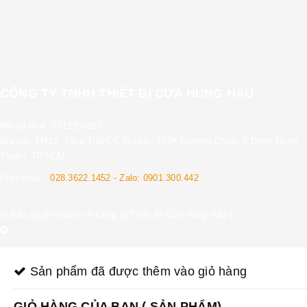
CÔNG TY TNHH THIẾT BỊ CỬA HÙNG HẬU
Mã số thuế: 0312358827
Địa chỉ: TM12, Tầng Trệt CC 8Xplus, 163A Trường Chinh, P.Đông Hưng
Thuận, TP.HCM.
Điện thoại :
028.3622.1452 - Zalo: 0901.300.442
© Bản quyền thuộc về Công ty Thiết Bị Cửa Hùng Hậu
|
Sản phẩm đã được thêm vào giỏ hàng
GIỎ HÀNG CỦA BẠN (
SẢN PHẨM)