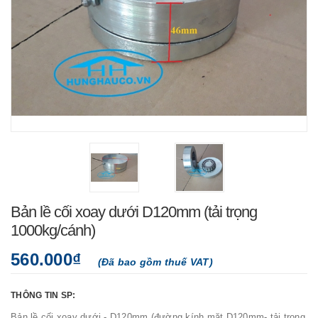
Bản lề cối xoay dưới D120mm (tải trọng
1000kg/cánh)
560.000₫
(Đã bao gồm thuế VAT)
THÔNG TIN SP:
Bản lề cối xoay dưới - D120mm (đường kính mặt D120mm- tải trọng